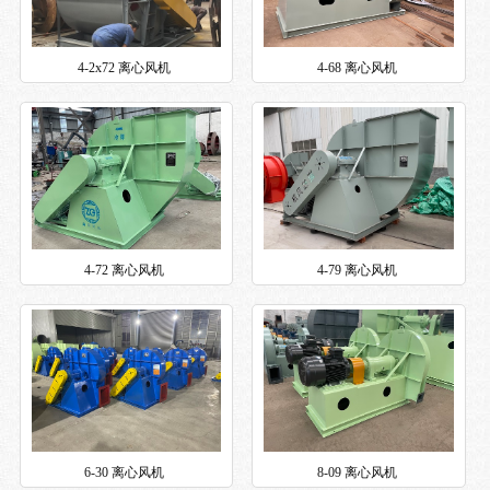
4-2x72 离心风机
4-68 离心风机
4-72 离心风机
4-79 离心风机
6-30 离心风机
8-09 离心风机