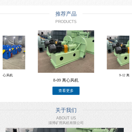
推荐产品
PRODUCTS
9 离心风机
8-09 
6-30 离心风机
查看更多
关于我们
ABOUT US
淄博矿用风机有限公司