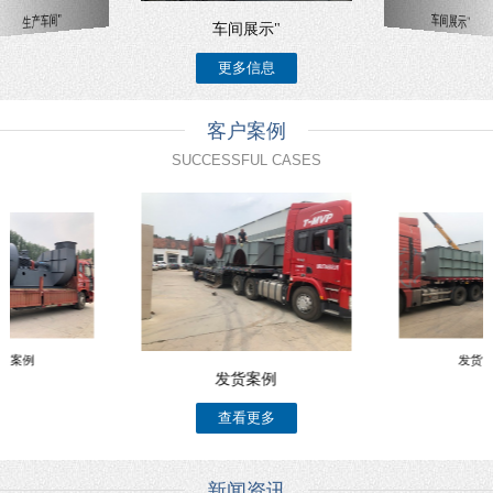
车间展示"
楼梯"
生产车间"
更多信息
客户案例
SUCCESSFUL CASES
货案例
发货
发货案例
查看更多
新闻资讯