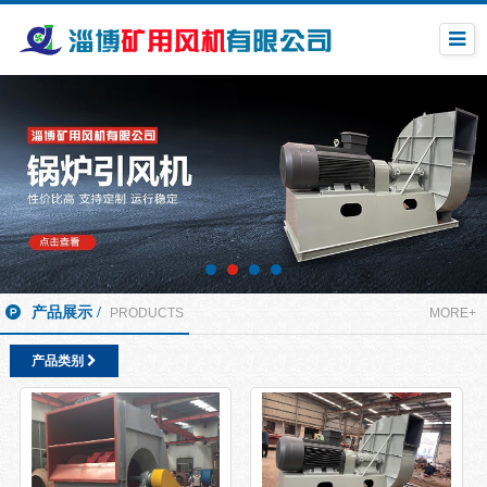
产品展示 /
PRODUCTS
MORE+
产品类别