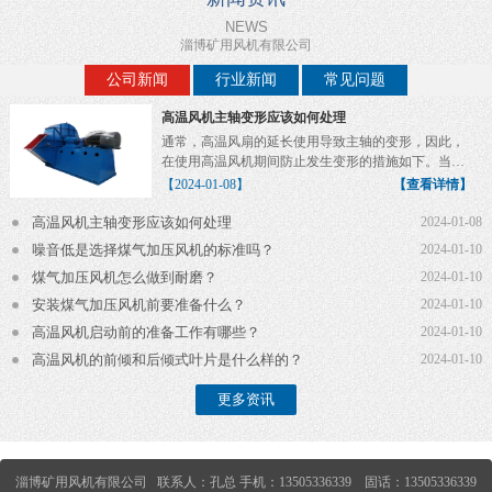
NEWS
淄博矿用风机有限公司
公司新闻
行业新闻
常见问题
高温风机主轴变形应该如何处理
通常，高温风扇的延长使用导致主轴的变形，因此，
在使用高温风机期间防止发生变形的措施如下。当风
扇不停时，它可以旋转气雾风扇的螺旋桨，并适当地
【2024-01-08】
【查看详情】
延长尾部的排气速度，从而在非常低的温度下增加风
扇入口的负压。中央操作指令是通过标准操作确定
高温风机主轴变形应该如何处理
2024-01-08
的，技术参数是严格限定的，用于测量基隆热交换器
噪音低是选择煤气加压风机的标准吗？
2024-01-10
C-1管入口的排气量和压力调节变形。在C-1管入口的
煤气加压风机怎么做到耐磨？
2024-01-10
排气测量小于430°C时，对高温风机负气体进行严格控
制。当在主站点的现场实...
安装煤气加压风机前要准备什么？
2024-01-10
高温风机启动前的准备工作有哪些？
2024-01-10
高温风机的前倾和后倾式叶片是什么样的？
2024-01-10
更多资讯
淄博矿用风机有限公司 联系人：孔总 手机：13505336339 固话：13505336339