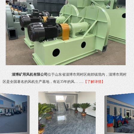
淄博矿用风机有限公司
位于山东省淄博市周村区南郊镇境内，淄博市周村
区是全国著名的风机生产基地，有近35年的风… .....
【了解详情】