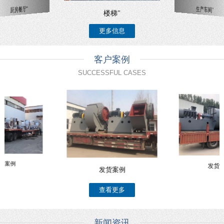
厨房餐厅"
生产车间"
楼梯"
更多信息
客户案例
SUCCESSFUL CASES
货案例
发货
发货案例
查看更多
新闻资讯