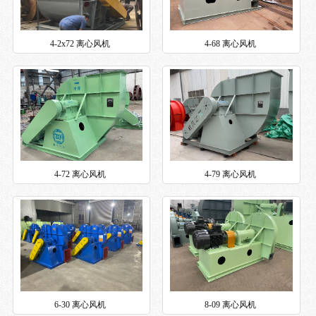
4-2x72 离心风机
4-68 离心风机
4-72 离心风机
4-79 离心风机
6-30 离心风机
8-09 离心风机