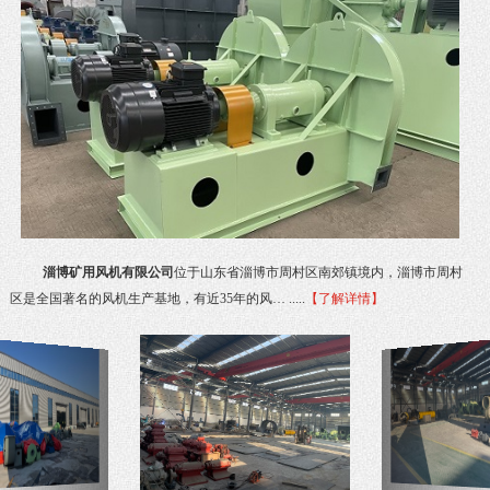
淄博矿用风机有限公司
位于山东省淄博市周村区南郊镇境内，淄博市周村
区是全国著名的风机生产基地，有近35年的风… .....
【了解详情】