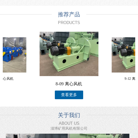
推荐产品
PRODUCTS
0 离心风机
9-12 
8-09 离心风机
查看更多
关于我们
ABOUT US
淄博矿用风机有限公司