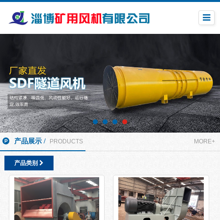
产品展示 /
PRODUCTS
MORE+
产品类别