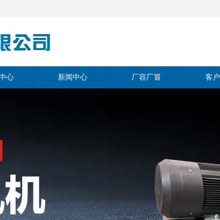
中心
新闻中心
厂容厂冒
客户
风机
常见问题
风机
行业新闻
风机
公司新闻
引风机
风机
风机