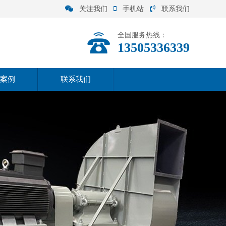
关注我们
手机站
联系我们
全国服务热线：
13505336339
案例
联系我们