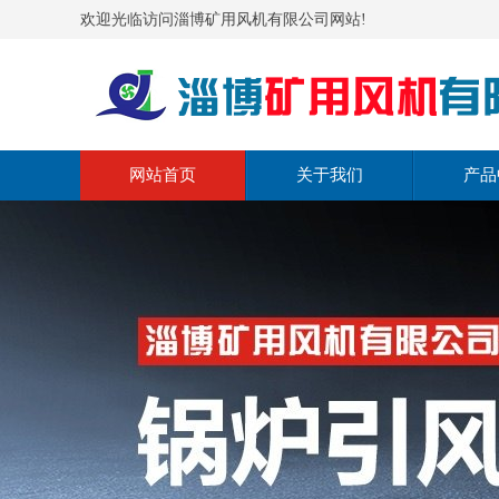
欢迎光临访问淄博矿用风机有限公司网站!
网站首页
关于我们
产品
公司简介
离心
轴流
窑炉
锅炉
除尘
矿用