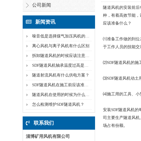
公司新闻
隧道风机的安装前后
种，有着高效节能，
新闻资讯
应该准备什么？
噪音低是选择煤气加压风机的标准吗？
⑴准备工作做的到位
离心风机与离子风机有什么区别
于工作人员的技能交
拆卸隧道风机的时候应该注意什么？
⑵SDF隧道风机的
SDF隧道风机轴承温度过高是因为什么？
隧道射流风机有什么供电方案？
⑶SDF隧道风机动
SDF隧道风机在施工前应该准备什么？
⑷施工用的工具、小
隧道风机在使用的时候为什么风量会下降？
怎么检测维护SDF隧道风机？
安装SDF隧道风机
司主要生产隧道风机
联系我们
场占有份额。
淄博矿用风机有限公司