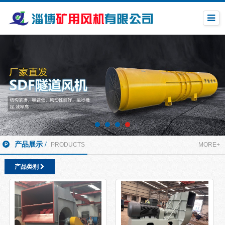
产品展示 /
PRODUCTS
MORE+
产品类别