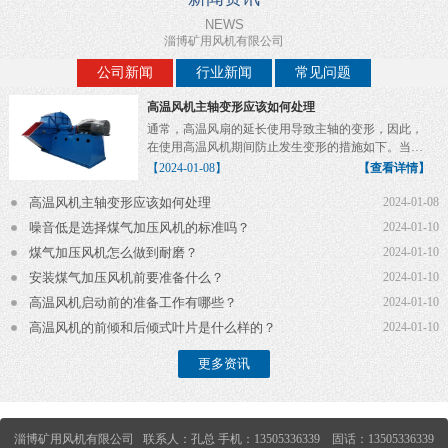
NEWS
淄博矿用风机有限公司
公司新闻
行业新闻
常见问题
高温风机主轴变形应该如何处理
通常，高温风扇的延长使用导致主轴的变形，因此，
在使用高温风机期间防止发生变形的措施如下。当风
扇不停时，它可以旋转气雾风扇的螺旋桨，并适当地
【2024-01-08】
【查看详情】
延长尾部的排气速度，从而在非常低的温度下增加风
扇入口的负压。中央操作指令是通过标准操作确定
高温风机主轴变形应该如何处理
2024-01-08
的，技术参数是严格限定的，用于测量基隆热交换器
噪音低是选择煤气加压风机的标准吗？
2024-01-10
C-1管入口的排气量和压力调节变形。在C-1管入口的
煤气加压风机怎么做到耐磨？
2024-01-10
排气测量小于430°C时，对高温风机负气体进行严格控
制。当在主站点的现场实...
安装煤气加压风机前要准备什么？
2024-01-10
高温风机启动前的准备工作有哪些？
2024-01-10
高温风机的前倾和后倾式叶片是什么样的？
2024-01-10
更多资讯
淄博矿用风机有限公司 联系人：孔总 手机：13505336339 固话：13505336339