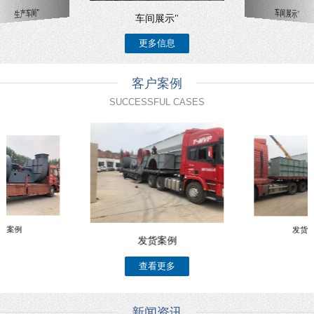
生产车间"
车间展示"
车间展示"
更多信息
客户案例
SUCCESSFUL CASES
货案例
发货
发货案例
查看更多
新闻资讯